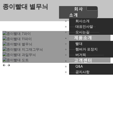
종이빨대 별무늬
회사
소개
회사소개
대표인사말
오시는길
제품소개
빨대
햄버거 포장지
버거픽
고객센터
Q&A
공지사항
X