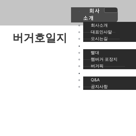
회사
소개
회사소개
대표인사말
버거호일지
오시는길
제품소개
빨대
햄버거 포장지
버거픽
고객센터
Q&A
공지사항
X